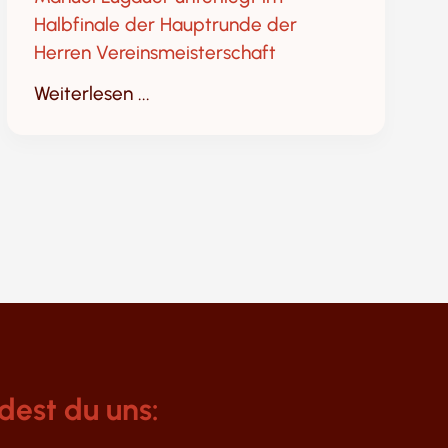
Halbfinale der Hauptrunde der
Herren Vereinsmeisterschaft
Weiterlesen ...
dest du uns: