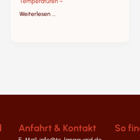
Temperaturen –
Weiterlesen ...
d
Anfahrt & Kontakt
So fin
E-Mail: info@tc-langquaid.de