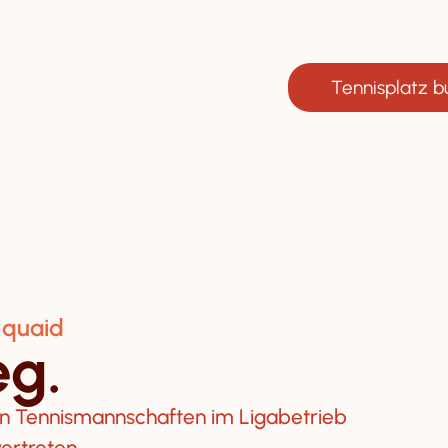
Tennisplatz 
gquaid
eg.
en Tennismannschaften im Ligabetrieb
ertreten.