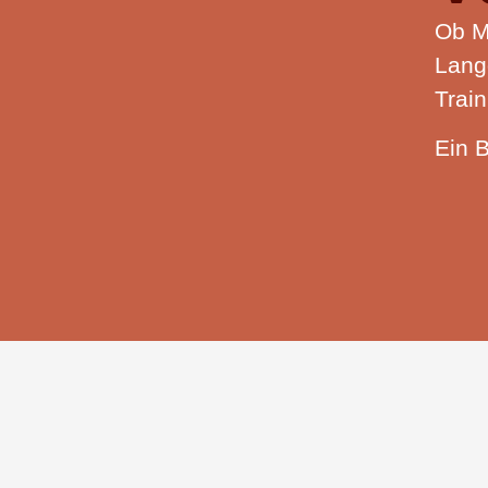
Ob Mi
Lang
Train
Ein B