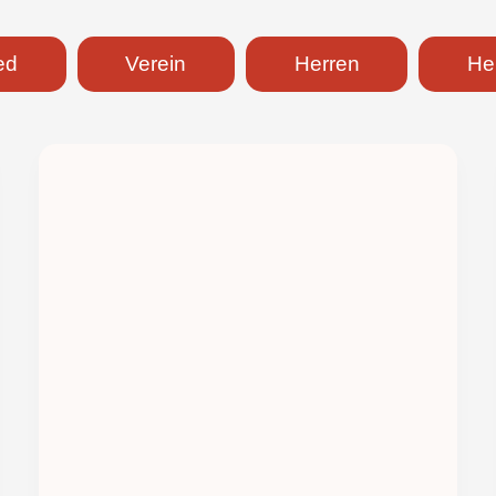
ed
Verein
Herren
He