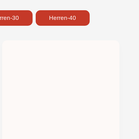
rren-30
Herren-40