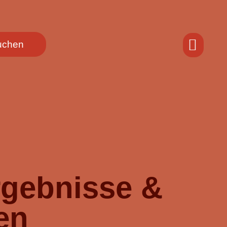
buchen
rgebnisse &
en