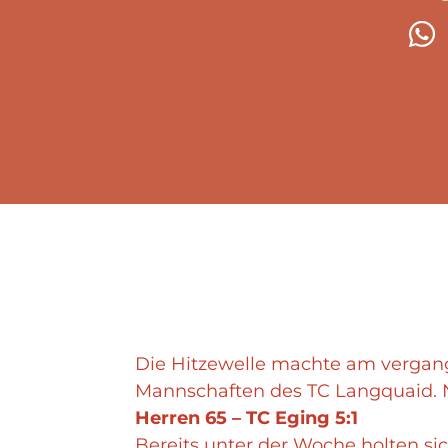
Die Hitzewelle machte am vergan
Mannschaften des TC Langquaid. N
Herren 65 – TC Eging 5:1
Bereits unter der Woche holten si