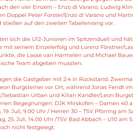
ch den vier Einzeln – Enzo di Varano, Ludwig Kling
en Doppel Peter Forster/Enzo di Varano und Marti
 stießen auf den zweiten Tabellenrang vor.
en sich die U12-Junioren im Spitzenduell und hä
e mit seinem Einzelerfolg und Lorenz Förstner/L
unkte, die Lasse van Harmelen und Michael Baue
mische Team abgeben mussten.
en die Gastgeber mit 2:4 in Rückstand. Zweimal
Leon Burgsteiner vor Ort, während Jonas Fendt im 
t/Sebastian Urban und Kilian Kandler/Leon Burgst
enen Begegnungen: DJK Mirskofen – Damen 40 am D
19. Juli, 9.00 Uhr / Herren 30 – TSV Pförring am Sa
25. Juli, 14.00 Uhr /TSV Bad Abbach – U10 am Sam
ch nicht festgelegt.