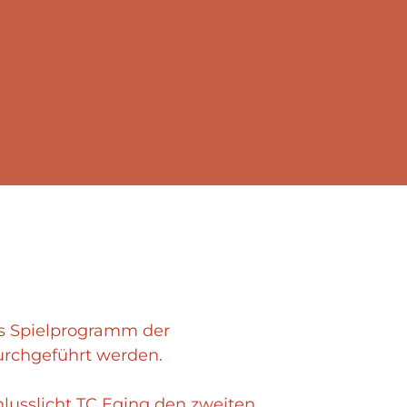
s Spielprogramm der
urchgeführt werden.
hlusslicht TC Eging den zweiten